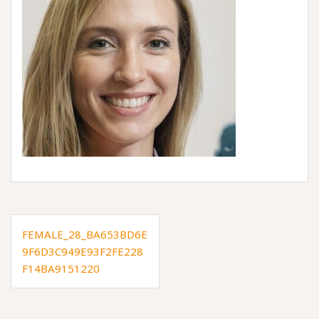
Inläggsnavigering
FEMALE_28_BA653BD6E
9F6D3C949E93F2FE228
F14BA9151220