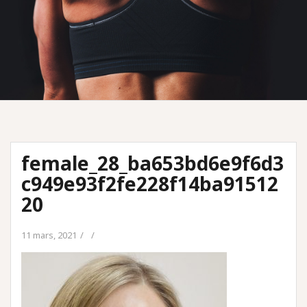
female_28_ba653bd6e9f6d3
c949e93f2fe228f14ba91512
20
11 mars, 2021